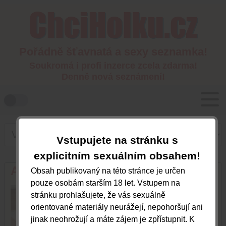
Pořádně šťavnatá a sexy seznamka!
Soukromá i profi inzerce zcela zdarma!
Denně nová seznámení!
Vstupujete na stránku s
explicitním sexuálním obsahem!
Alexsa
Obsah publikovaný na této stránce je určen
pouze osobám starším 18 let. Vstupem na
Plzeňský kraj
stránku prohlašujete, že vás sexuálně
orientované materiály neurážejí, nepohoršují ani
jinak neohrožují a máte zájem je zpřístupnit. K
607355199