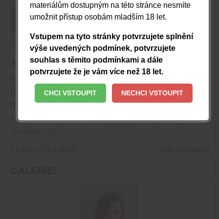
materiálům dostupným na této stránce nesmíte
umožnit přístup osobám mladším 18 let.
Vstupem na tyto stránky potvrzujete splnění
TOPOVAT
výše uvedených podmínek, potvrzujete
souhlas s těmito podmínkami a dále
Ahoj, jmenuji se Alexa a ráda tě pozvu na
potvrzujete že je vám více než 18 let.
svou smyslnou a uvolnujici magazine! Moc
ráda delam svou praci a Muslim,že tě velice
CHCI VSTOUPIT
NECHCI VSTOUPIT
mile prekvapim nove lidi a tesim se na Vás
Nezapomeňte prosím uvést, že jdete ze seznamky
chciholku.cz
Vloženo 15.5.2026
1345 zobrazení
GALERIE: