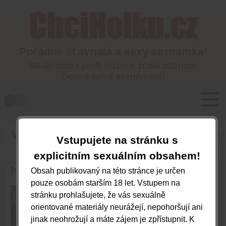
Pořádně šťavnatá a sexy seznamka!
Soukromá i profi inzerce zcela zdarma!
Denně nová seznámení!
Vstupujete na stránku s
explicitním sexuálním obsahem!
Niky
Obsah publikovaný na této stránce je určen
pouze osobám starším 18 let. Vstupem na
Plzeňský kraj
stránku prohlašujete, že vás sexuálně
orientované materiály neurážejí, nepohoršují ani
jinak neohrožují a máte zájem je zpřístupnit. K
705211433