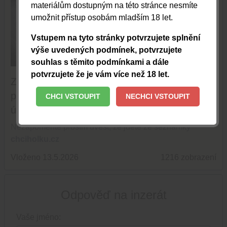
materiálům dostupným na této stránce nesmíte
umožnit přístup osobám mladším 18 let.
Vstupem na tyto stránky potvrzujete splnění
výše uvedených podmínek, potvrzujete
TOPOVAT
souhlas s těmito podmínkami a dále
potvrzujete že je vám více než 18 let.
Zdravím všechny solventní pány co se řadí
přijmeme uvolní. Ráda vás přivítám ve svém
CHCI VSTOUPIT
NECHCI VSTOUPIT
útulném bytečku.
Nezapomeňte prosím uvést, že jdete ze seznamky
chciholku.cz
Vloženo 13.5.2026
1216 zobrazení
Odpověď na inzerát
Vaše jméno: