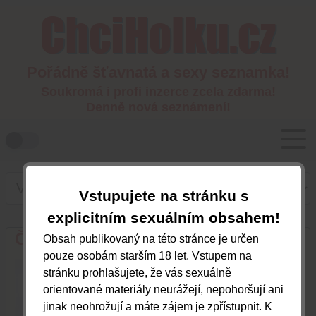
Pořádně šťavnatá a sexy seznamka!
Soukromá i profi inzerce zcela zdarma!
Denně nová seznámení!
Vstupujete na stránku s
explicitním sexuálním obsahem!
Černovláska
Obsah publikovaný na této stránce je určen
pouze osobám starším 18 let. Vstupem na
Plzeňský kraj
stránku prohlašujete, že vás sexuálně
orientované materiály neurážejí, nepohoršují ani
jinak neohrožují a máte zájem je zpřístupnit. K
722686615