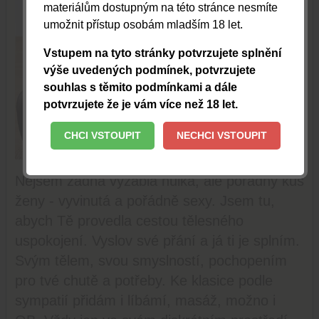
materiálům dostupným na této stránce nesmíte
umožnit přístup osobám mladším 18 let.
Vstupem na tyto stránky potvrzujete splnění
výše uvedených podmínek, potvrzujete
souhlas s těmito podmínkami a dále
potvrzujete že je vám více než 18 let.
CHCI VSTOUPIT
NECHCI VSTOUPIT
TOPOVAT
Nejsem žádná vyzáblá hůlka, ale pořádný kus
ženy - vyvinutá a pořádně sexy. Jsem tu,
abych Tě provedla cestou tělesného
uspokojení. Vyslov své přání a já ti je splním.
Svým tělem, svou smyslností, pochopením
pro tvé chutě a potřeby. Ke klasice podle
sympatií přidám i líbámí, masáž, možno i