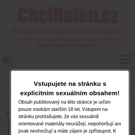
Pořádně šťavnatá a sexy seznamka!
Soukromá i profi inzerce zcela zdarma!
Denně nová seznámení!
Vstupujete na stránku s
explicitním sexuálním obsahem!
Monika
Obsah publikovaný na této stránce je určen
pouze osobám starším 18 let. Vstupem na
Královéhradecký kraj
stránku prohlašujete, že vás sexuálně
orientované materiály neurážejí, nepohoršují ani
jinak neohrožují a máte zájem je zpřístupnit. K
702643332