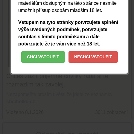
materiálům dostupným na této stránce nesmíte
umožnit přístup osobám mladším 18 let.
Vstupem na tyto stránky potvrzujete splnění
výše uvedených podmínek, potvrzujete
souhlas s těmito podmínkami a dále
potvrzujete že je vám více než 18 let.
CHCI VSTOUPIT
NECHCI VSTOUPIT
TOPOVAT
Chceš zažít prijemne chvilky rada si tě
rozmazlim tak zavolej..
Nezapomeňte prosím uvést, že jdete ze seznamky
chciholku.cz
Vloženo 8.1.2026
3011 zobrazení