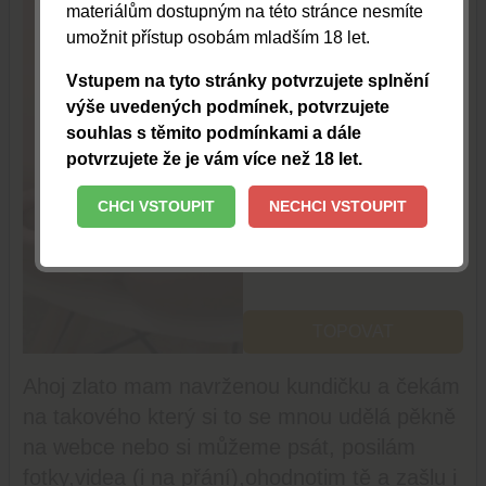
materiálům dostupným na této stránce nesmíte
umožnit přístup osobám mladším 18 let.
Vstupem na tyto stránky potvrzujete splnění
výše uvedených podmínek, potvrzujete
souhlas s těmito podmínkami a dále
potvrzujete že je vám více než 18 let.
CHCI VSTOUPIT
NECHCI VSTOUPIT
TOPOVAT
Ahoj zlato mam navrženou kundičku a čekám
na takového který si to se mnou udělá pěkně
na webce nebo si můžeme psát, posilám
fotky,videa (i na přání),ohodnotim tě a zašlu i