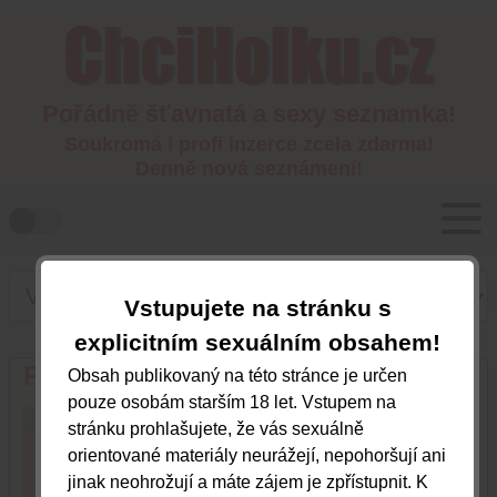
Pořádně šťavnatá a sexy seznamka!
Soukromá i profi inzerce zcela zdarma!
Denně nová seznámení!
Vstupujete na stránku s
explicitním sexuálním obsahem!
PUSINKA
Obsah publikovaný na této stránce je určen
pouze osobám starším 18 let. Vstupem na
Praha, Praha
stránku prohlašujete, že vás sexuálně
orientované materiály neurážejí, nepohoršují ani
jinak neohrožují a máte zájem je zpřístupnit. K
606238364