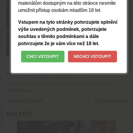
materiálům dostupným na této stránce nesmíte
umožnit přístup osobám mladším 18 let.
Vstupem na tyto stránky potvrzujete splnění
výše uvedených podmínek, potvrzujete
souhlas s těmito podmínkami a dále
potvrzujete že je vám více než 18 let.
TOPOVAT
CHCI VSTOUPIT
NECHCI VSTOUPIT
Chceš si užít a seš v Ostravě. Tak neváhej a
ozvi se. Budu se moc těšit. Pa
Nezapomeňte prosím uvést, že jdete ze seznamky
chciholku.cz
Vloženo 2.9.2025
4123 zobrazení
GALERIE: