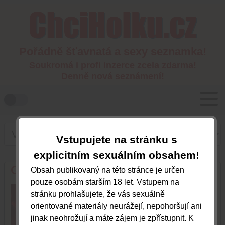
Pořádně šťavnatá a sexy seznamka!
Soukromá i profi inzerce zcela zdarma!
Denně nová seznámení!
Vstupujete na stránku s
explicitním sexuálním obsahem!
Ostravský zážitek
Obsah publikovaný na této stránce je určen
pouze osobám starším 18 let. Vstupem na
Moravskoslezský kraj
stránku prohlašujete, že vás sexuálně
orientované materiály neurážejí, nepohoršují ani
jinak neohrožují a máte zájem je zpřístupnit. K
725315133